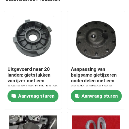
Uitgevoerd naar 20
Aanpassing van
landen: gietstukken
buigsame gietijzeren
van ijzer met een
onderdelen met een
gewicht van 0,05 kg en
goede slijtvastheid
Huis
CT6-CT8 tolerantie
Aanvraag sturen
Aanvraag sturen
Producten
Video's