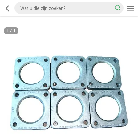
1
/
1