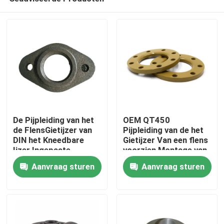
De Pijpleiding van het
OEM QT450
de FlensGietijzer van
Pijpleiding van de het
DIN het Kneedbare
Gietijzer Van een flens
Ijzer Ingepaste
voorzien Montage van
Huis
Verbinden
de Zand de Gietende
Aanvraag sturen
Aanvraag sturen
Flens Kneedbare
Producten
Video's