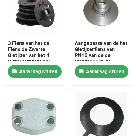
Ongeveer ons
Fabrieksreis
3 Flens van het de
Aangepaste van de het
Flens de Zwarte
Gietijzerflens van
Gietijzer van het 4
PN40 van de de
Kwaliteitscontrole
DuimGietijzer voor
Montagepijp de
Pijpmontage
Flensverbinding
Aanvraag sturen
Aanvraag sturen
Contacteer ons
Nieuws
Verzoek om een Citaat
Metaal Gietende Delen