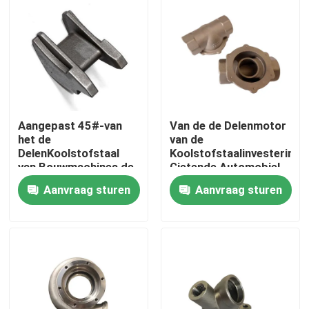
Ongeveer ons
Fabrieksreis
Aangepast 45#-van
Van de de Delenmotor
Kwaliteitscontrole
het de
van de
DelenKoolstofstaal
Koolstofstaalinvestering
van Bouwmachines de
Gietende Automobiel
Contacteer ons
Investeringsafgietsel
de
Aanvraag sturen
Aanvraag sturen
Investeringsafgietsels
Nieuws
Verzoek om een Citaat
Metaal Gietende Delen