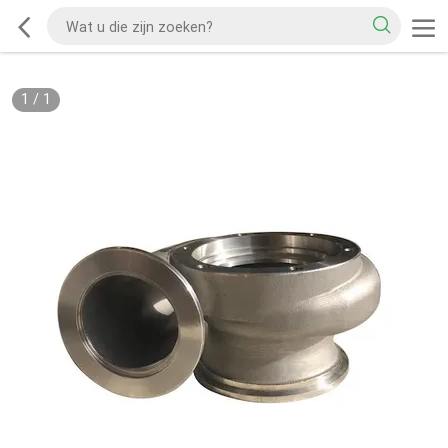
1
/
1