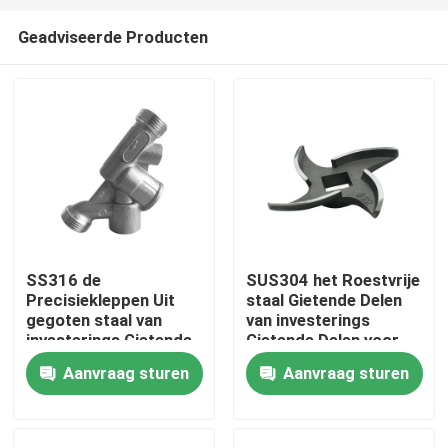
Geadviseerde Producten
SS316 de
SUS304 het Roestvrije
Precisiekleppen Uit
staal Gietende Delen
Huis
gegoten staal van
van investerings
investerings Gietende
Gietende Delen voor
Delen voor
Gehaktmolen
Aanvraag sturen
Aanvraag sturen
Producten
MotorMotoronderdelen
Video's