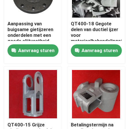
Ongeveer ons
Aanpassing van
QT400-18 Gegote
buigsame gietijzeren
delen van ductiel ijzer
Fabrieksreis
onderdelen met een
voor
goede slijtvastheid
materiaalbehandelingstoes
Aanvraag sturen
Aanvraag sturen
Kwaliteitscontrole
Contacteer ons
Nieuws
Verzoek om een Citaat
QT400-15 Grijze
Betalingstermijn na
Metaal Gietende Delen