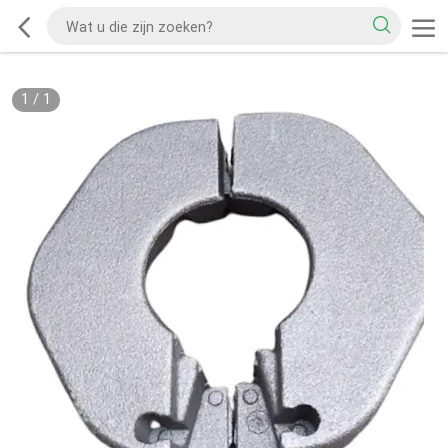
1
/
1