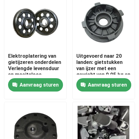
Elektroplatering van
Uitgevoerd naar 20
gietijzeren onderdelen
landen: gietstukken
Verlengde levensduur
van ijzer met een
en moeiteloos
gewicht van 0,05 kg en
onderhoud
CT6-CT8 tolerantie
Aanvraag sturen
Aanvraag sturen
Huis
Producten
Video's